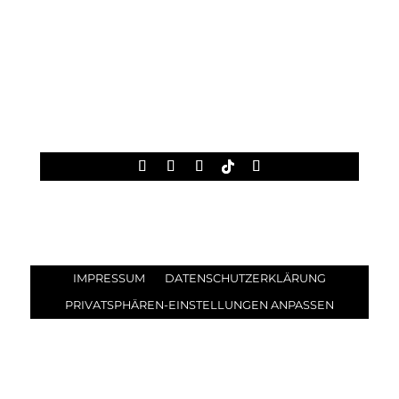
Degustationen, Besuche & Osteria
Tel. +39 0577 741 263
Bar Brancaia
Tel. +39 0577 170 0366
Administration & Logistik
Tel. +39 0577 742 007
Newsletter abonnieren
IMPRESSUM
DATENSCHUTZERKLÄRUNG
PRIVATSPHÄREN-EINSTELLUNGEN ANPASSEN
© 2021–2026 Brancaia S.a.r.l. | Website:
Westhive AG