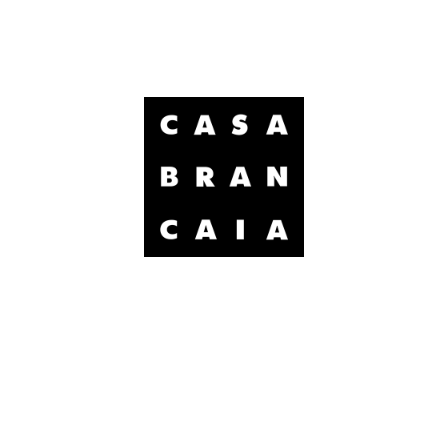
Brancaia S.a.r.l.
Località Poppi
53017 Radda in Chianti
Siena
Italien
brancaia@brancaia.it