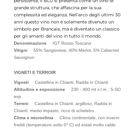
persistente, Il BLU si presenta come un vino di
grande struttura, che affascina per la sua
complessità ed eleganza. Nell’arco degli ultimi 30
anni questo vino non è solamente divenuto un
simbolo per Brancaia, ma è diventato un classico
per gli amanti del vino in tutto il mondo.
Denominazione
IGT Rosso Toscana
Vitigni
55% Sangiovese, 40% Merlot, 5% Cabernet
Sauvignon
VIGNETI E TERROIR
Vigneti
Castellina in Chianti, Radda in Chianti
Altitudine e esposizione
230 - 400 mt s.l.m.; S-SO
exp.
Terreni
Castellina in Chianti: argilloso; Radda in
Chianti: medio impasto, ricco di scheletro
Clima e microclima
Clima continentale, con inverni
freddi (temperature sotto 0° C) ed estati molto calde.