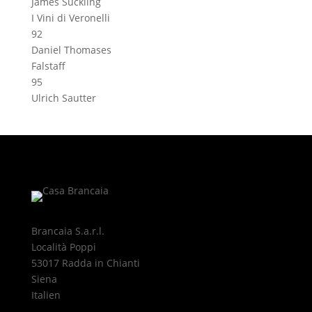
James Suckling
I Vini di Veronelli
92
Daniel Thomases
Falstaff
95
Ulrich Sautter
Brancaia S.a.r.l.
Località Poppi
53017 Radda in Chianti
Siena
Italien