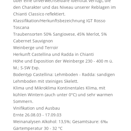
über eine unverwechselbare Identität verfügt, die
den Charakter und das Niveau unserer Reblagen im
Chianti Classico reflektiert.
Klassifikation/Herkunftsbezeichnung
IGT Rosso
Toscana
Traubensorten
50% Sangiovese, 45% Merlot, 5%
Cabernet Sauvignon
Weinberge und Terroir
Herkunft
Castellina und Radda in Chianti
Höhe und Exposition der Weinberge
230 - 400 m ü.
M.; S-SW Exp.
Bodentyp
Castellina: Lehmboden - Radda: sandigen
Lehmboden mit steiniges Skelett.
Klima und Mikroklima
Kontinentales Klima, mit
kühlen Wintern (auch unter 0°C) und sehr warmen
Sommern.
Vinifikation und Ausbau
Ernte
26.08.03 - 17.09.03
Weinanalysen
Alkohol: 13,5%; Gesamtsäure: 6‰
Gärtemperatur
30 - 32 °C