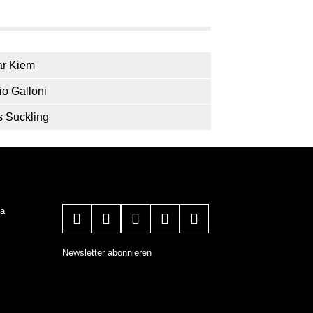
r Kiem
io Galloni
 Suckling
ia
Newsletter abonnieren