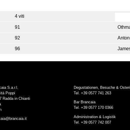
4 viti
91
Othma
92
Anton
96
James
aia S.a.r.l.
Degustationen, Besuche & Oster
ità Poppi
Tel. +39 0577 741 263
7 Radda in Chianti
Bar Brancaia
a
Tel. +39 0577 170 0366
n
Administration & Logistik
caia@brancaia.it
Tel. +39 0577 742 007