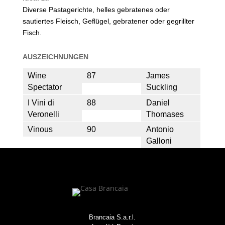
Diverse Pastagerichte, helles gebratenes oder
sautiertes Fleisch, Geflügel, gebratener oder gegrillter
Fisch.
AUSZEICHNUNGEN
Wine
87
James
Spectator
Suckling
I Vini di
88
Daniel
Veronelli
Thomases
Vinous
90
Antonio
Galloni
Brancaia S.a.r.l.