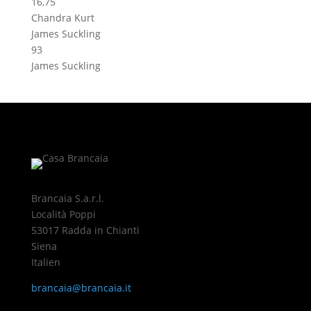
16,75
Chandra Kurt
James Suckling
93
James Suckling
Brancaia S.a.r.l.
Località Poppi
53017 Radda in Chianti
Siena
Italien
brancaia@brancaia.it