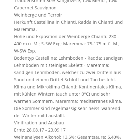
Traubensorten
80% Sangiovese, 10% Merlot, 10%
Cabernet Sauvignon
Weinberge und Terroir
Herkunft
Castellina in Chianti, Radda in Chianti und
Maremma.
Höhe und Exposition der Weinberge
Chianti: 230 -
400 m ü. M.; S-SW Exp; Maremma: 75-175 m ü. M.;
W-SW Exp.
Bodentyp
Castellina: Lehmboden - Radda: sandigen
Lehmboden mit steiniges Skelett - Maremma:
sandigen Lehmboden, welcher zu zwei Dritteln aus
Sand und einem Drittel Schluff und Ton besteht.
Klima und Mikroklima
Chianti: Kontinentales Klima,
mit kühlen Wintern (auch unter 0°C) und sehr
warmen Sommern. Maremma: mediterranes Klima.
Die Sommer sind regelmässig sehr heiss, während
der Winter mild ausfällt.
Vinifikation und Ausbau
Ernte
28.08.17 - 23.09.17
Weinanalysen
Alkohol: 13,5%; Gesamtsäure: 5,40‰