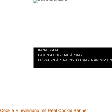
Branc
Local
5301
Sien
Italie
bran
IMPRESSUM
DATENSCHUTZERKLÄRUNG
PRIVATSPHÄREN-EINSTELLUNGEN ANPASSEN
© 2021–2026 Brancaia S.a.r.l. | Website:
Westhive A
Cookie-Einwilligung mit Real Cookie Banner