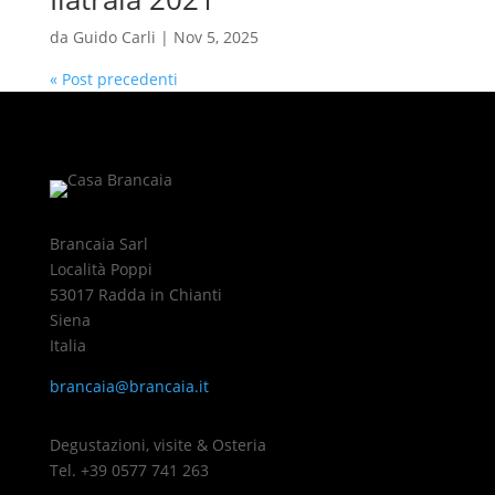
da
Guido Carli
|
Nov 5, 2025
« Post precedenti
Brancaia Sarl
Località Poppi
53017 Radda in Chianti
Siena
Italia
brancaia@brancaia.it
Degustazioni, visite & Osteria
Tel. +39 0577 741 263