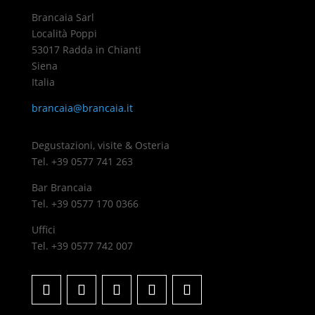
Brancaia Sarl
Località Poppi
53017 Radda in Chianti
Siena
Italia
brancaia@brancaia.it
Degustazioni, visite & Osteria
Tel. +39 0577 741 263
Bar Brancaia
Tel. +39 0577 170 0366
Uffici
Tel. +39 0577 742 007