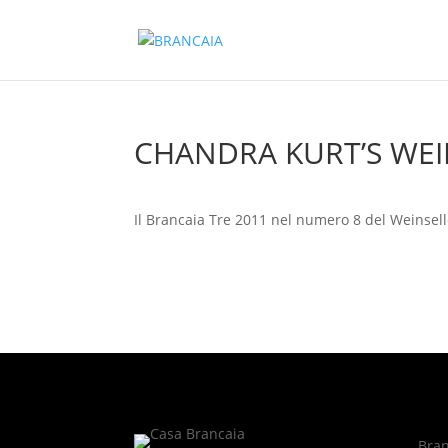
CHANDRA KURT’S WEI
Il Brancaia Tre 2011 nel numero 8 del Weinsell
Bran