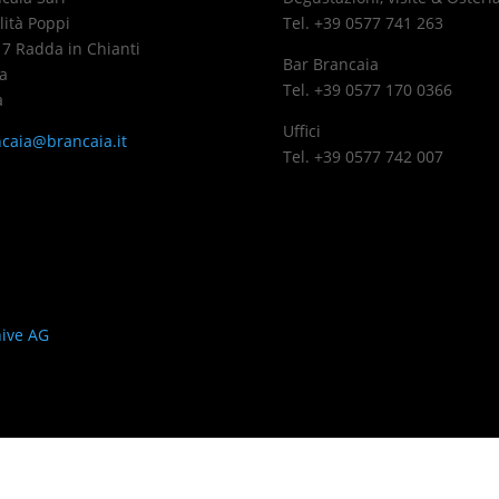
lità Poppi
Tel. +39 0577 741 263
7 Radda in Chianti
Bar Brancaia
a
Tel. +39 0577 170 0366
a
Uffici
caia@brancaia.it
Tel. +39 0577 742 007
ivacy
ive AG