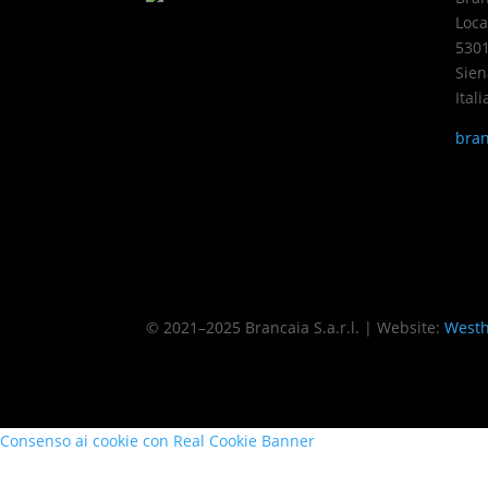
Loca
5301
Sien
Itali
bran
Info
Protezione dati
Impostazioni della pr
© 2021–2025 Brancaia S.a.r.l. | Website:
Westh
Consenso ai cookie con Real Cookie Banner