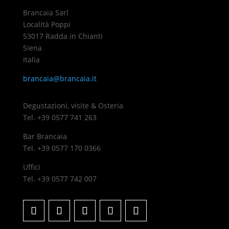
Brancaia Sarl
Località Poppi
53017 Radda in Chianti
Siena
Italia
brancaia@brancaia.it
Degustazioni, visite & Osteria
Tel. +39 0577 741 263
Bar Brancaia
Tel. +39 0577 170 0366
Uffici
Tel. +39 0577 742 007