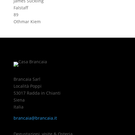
James Suckling
Falstaff
89
Othmar Kiem
Brancaia Sarl
Località Poppi
53017 Radda in Chianti
Siena
Italia
brancaia@brancaia.it
Degustazioni, visite & Osteria