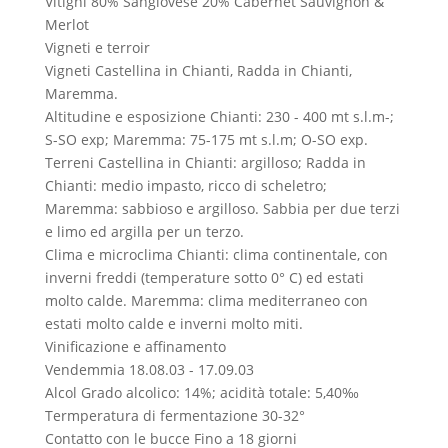
Vitigni
80% Sangiovese 20% Cabernet Sauvignon &
Merlot
Vigneti e terroir
Vigneti
Castellina in Chianti, Radda in Chianti,
Maremma.
Altitudine e esposizione
Chianti: 230 - 400 mt s.l.m-;
S-SO exp; Maremma: 75-175 mt s.l.m; O-SO exp.
Terreni
Castellina in Chianti: argilloso; Radda in
Chianti: medio impasto, ricco di scheletro;
Maremma: sabbioso e argilloso. Sabbia per due terzi
e limo ed argilla per un terzo.
Clima e microclima
Chianti: clima continentale, con
inverni freddi (temperature sotto 0° C) ed estati
molto calde. Maremma: clima mediterraneo con
estati molto calde e inverni molto miti.
Vinificazione e affinamento
Vendemmia
18.08.03 - 17.09.03
Alcol
Grado alcolico: 14%; acidità totale: 5,40‰
Termperatura di fermentazione
30-32°
Contatto con le bucce
Fino a 18 giorni