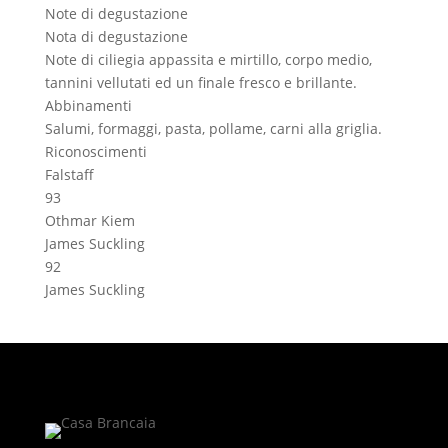
Note di degustazione
Nota di degustazione
Note di ciliegia appassita e mirtillo, corpo medio,
tannini vellutati ed un finale fresco e brillante.
Abbinamenti
Salumi, formaggi, pasta, pollame, carni alla griglia.
Riconoscimenti
Falstaff
93
Othmar Kiem
James Suckling
92
James Suckling