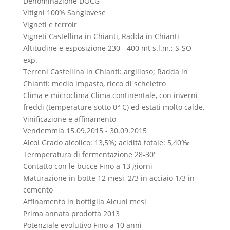
Denominazione
DOCG
Vitigni
100% Sangiovese
Vigneti e terroir
Vigneti
Castellina in Chianti, Radda in Chianti
Altitudine e esposizione
230 - 400 mt s.l.m.; S-SO
exp.
Terreni
Castellina in Chianti: argilloso; Radda in
Chianti: medio impasto, ricco di scheletro
Clima e microclima
Clima continentale, con inverni
freddi (temperature sotto 0° C) ed estati molto calde.
Vinificazione e affinamento
Vendemmia
15.09.2015 - 30.09.2015
Alcol
Grado alcolico: 13,5%; acidità totale: 5,40‰
Termperatura di fermentazione
28-30°
Contatto con le bucce
Fino a 13 giorni
Maturazione in botte
12 mesi, 2/3 in acciaio 1/3 in
cemento
Affinamento in bottiglia
Alcuni mesi
Prima annata prodotta
2013
Potenziale evolutivo
Fino a 10 anni