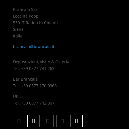
Brancaia Sarl
Località Poppi
53017 Radda in Chianti
Siena
Italia
brancaia@brancaia.it
Degustazioni, visite & Osteria
Tel. +39 0577 741 263
Bar Brancaia
Tel. +39 0577 170 0366
Uffici
Tel. +39 0577 742 007