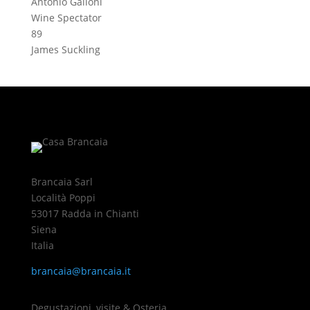
Antonio Galloni
Wine Spectator
89
James Suckling
Brancaia Sarl
Località Poppi
53017 Radda in Chianti
Siena
Italia
brancaia@brancaia.it
Degustazioni, visite & Osteria