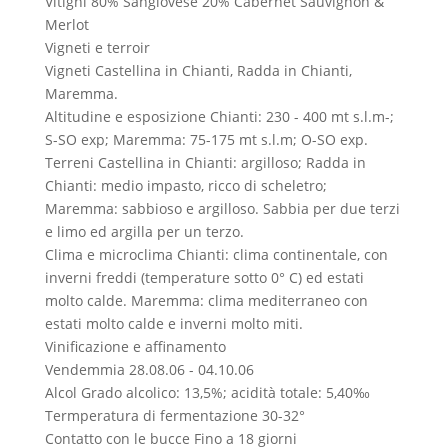
Vitigni
80% Sangiovese 20% Cabernet Sauvignon &
Merlot
Vigneti e terroir
Vigneti
Castellina in Chianti, Radda in Chianti,
Maremma.
Altitudine e esposizione
Chianti: 230 - 400 mt s.l.m-;
S-SO exp; Maremma: 75-175 mt s.l.m; O-SO exp.
Terreni
Castellina in Chianti: argilloso; Radda in
Chianti: medio impasto, ricco di scheletro;
Maremma: sabbioso e argilloso. Sabbia per due terzi
e limo ed argilla per un terzo.
Clima e microclima
Chianti: clima continentale, con
inverni freddi (temperature sotto 0° C) ed estati
molto calde. Maremma: clima mediterraneo con
estati molto calde e inverni molto miti.
Vinificazione e affinamento
Vendemmia
28.08.06 - 04.10.06
Alcol
Grado alcolico: 13,5%; acidità totale: 5,40‰
Termperatura di fermentazione
30-32°
Contatto con le bucce
Fino a 18 giorni