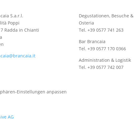
caia S.a.r.l.
Degustationen, Besuche &
lità Poppi
Osteria
7 Radda in Chianti
Tel. +39 0577 741 263
a
Bar Brancaia
en
Tel. +39 0577 170 0366
caia@brancaia.it
Administration & Logistik
Tel. +39 0577 742 007
sphären-Einstellungen anpassen
ive AG