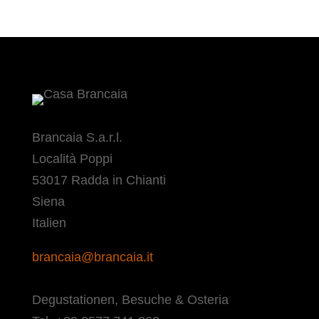
Brancaia S.a.r.l.
Località Poppi
53017 Radda in Chianti
Siena
Italien
brancaia@brancaia.it
Degustationen, Besuche & Osteria