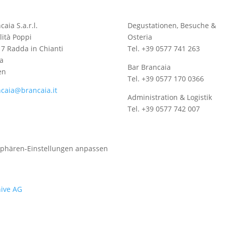
caia S.a.r.l.
Degustationen, Besuche &
lità Poppi
Osteria
7 Radda in Chianti
Tel. +39 0577 741 263
a
Bar Brancaia
en
Tel. +39 0577 170 0366
caia@brancaia.it
Administration & Logistik
Tel. +39 0577 742 007
sphären-Einstellungen anpassen
ive AG