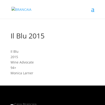
Il Blu 2015
Il Blu
2015
Wine Advocate
94+
Monica Larner