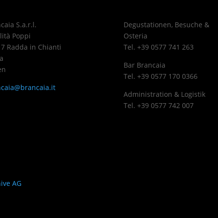
caia S.a.r.l.
Degustationen, Besuche &
lità Poppi
Osteria
7 Radda in Chianti
Tel. +39 0577 741 263
a
Bar Brancaia
en
Tel. +39 0577 170 0366
caia@brancaia.it
Administration & Logistik
Tel. +39 0577 742 007
sphären-Einstellungen anpassen
ive AG