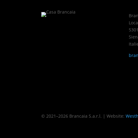
Bran
Loca
5301
Sien
Itali
bran
Impressum
Datenschutzerklärung
Privat
© 2021–2026 Brancaia S.a.r.l. | Website:
Westh