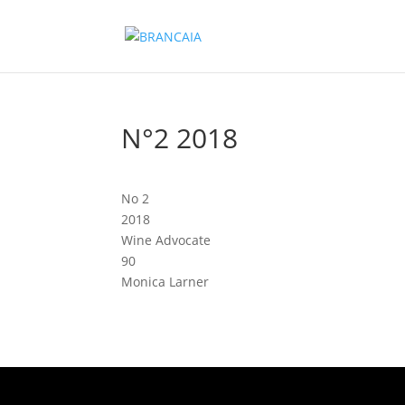
N°2 2018
No 2
2018
Wine Advocate
90
Monica Larner