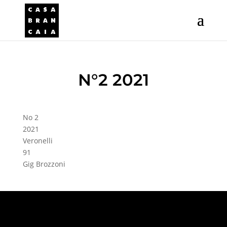
N°2 2021
No 2
2021
Veronelli
91
Gig Brozzoni