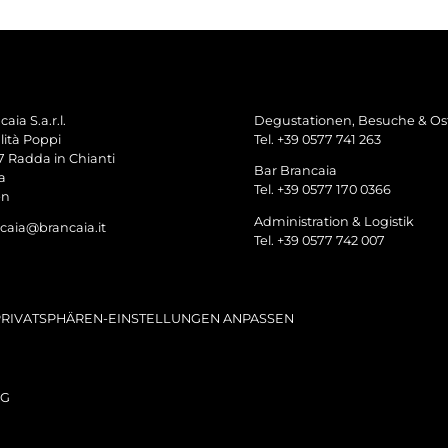
aia S.a.r.l.
Degustationen, Besuche & Ost
lità Poppi
Tel. +39 0577 741 263
7 Radda in Chianti
Bar Brancaia
a
Tel. +39 0577 170 0366
en
Administration & Logistik
caia@brancaia.it
Tel. +39 0577 742 007
PRIVATSPHÄREN-EINSTELLUNGEN ANPASSEN
AG