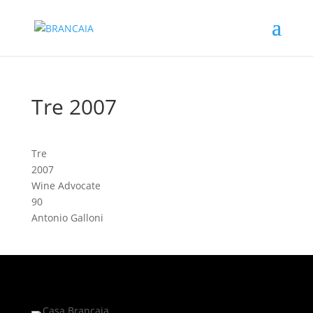
Tre 2007
Tre
2007
Wine Advocate
90
Antonio Galloni