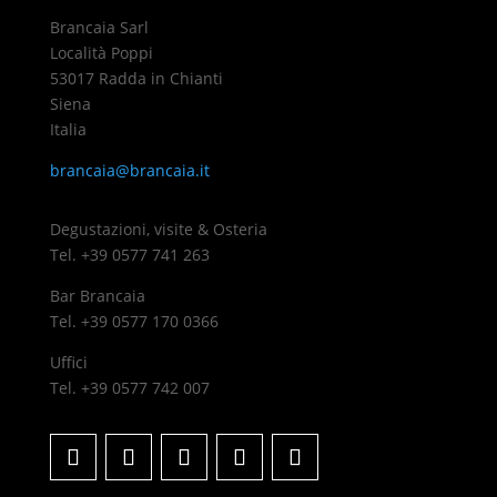
Brancaia Sarl
Località Poppi
53017 Radda in Chianti
Siena
Italia
brancaia@brancaia.it
Degustazioni, visite & Osteria
Tel. +39 0577 741 263
Bar Brancaia
Tel. +39 0577 170 0366
Uffici
Tel. +39 0577 742 007