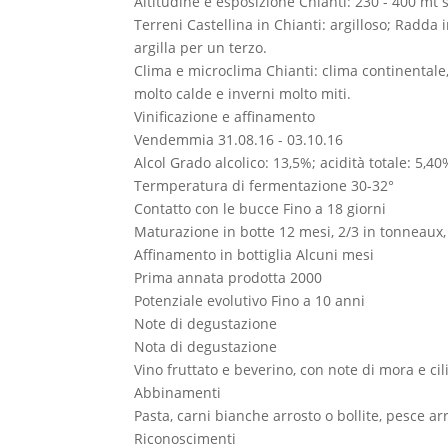
Altitudine e esposizione
Chianti: 230 - 400 mt 
Terreni
Castellina in Chianti: argilloso; Radda
argilla per un terzo.
Clima e microclima
Chianti: clima continentale
molto calde e inverni molto miti.
Vinificazione e affinamento
Vendemmia
31.08.16 - 03.10.16
Alcol
Grado alcolico: 13,5%; acidità totale: 5,4
Termperatura di fermentazione
30-32°
Contatto con le bucce
Fino a 18 giorni
Maturazione in botte
12 mesi, 2/3 in tonneaux,
Affinamento in bottiglia
Alcuni mesi
Prima annata prodotta
2000
Potenziale evolutivo
Fino a 10 anni
Note di degustazione
Nota di degustazione
Vino fruttato e beverino, con note di mora e ci
Abbinamenti
Pasta, carni bianche arrosto o bollite, pesce arr
Riconoscimenti