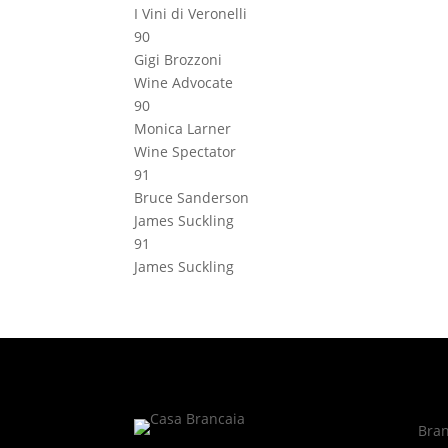
I Vini di Veronelli
90
Gigi Brozzoni
Wine Advocate
90
Monica Larner
Wine Spectator
91
Bruce Sanderson
James Suckling
91
James Suckling
Bran