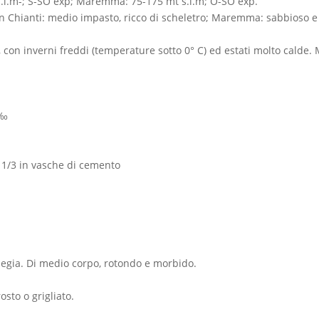
s.l.m-; S-SO exp; Maremma: 75-175 mt s.l.m; O-SO exp.
 in Chianti: medio impasto, ricco di scheletro; Maremma: sabbioso e 
, con inverni freddi (temperature sotto 0° C) ed estati molto cald
0‰
 1/3 in vasche di cemento
liegia. Di medio corpo, rotondo e morbido.
osto o grigliato.