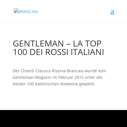
GENTLEMAN – LA TOP
100 DEI ROSSI ITALIANI
Der Chianti Classico Riserva Brancaia wurde vom
Gentleman-Magazin im Februar 2015 unter die
besten 100 italienischen Rotweine gewählt.