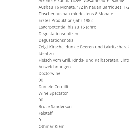
Alkohol
Alkohol: 14,5%; Gesamtsäure: 5,80‰
Ausbau
16 Monate, 1/2 in neuen Barriques, 1/
Flaschenausbau
mindestens 8 Monate
Erstes Produktionsjahr
1982
Lagerpotential
bis zu 15 Jahre
Degustationsnotizen
Degustationsnotiz
Zeigt Kirsche, dunkle Beeren und Lakritzchara
Ideal zu
Fleisch vom Grill, Rinds- und Kalbsbraten, Eint
Auszeichnungen
Doctorwine
90
Daniele Cernilli
Wine Spectator
90
Bruce Sanderson
Falstaff
91
Othmar Kiem