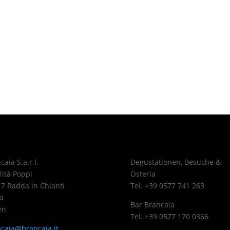
caia S.a.r.l.
Degustationen, Besuche &
lità Poppi
Osteria
7 Radda in Chianti
Tel. +39 0577 741 263
a
Bar Brancaia
en
Tel. +39 0577 170 0366
caia@brancaia.it