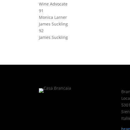
Wine Advocate
91
Monica Larner
James Suckling
92
James Suckling
Bran
Loca
5301
Sien
Itali
bran