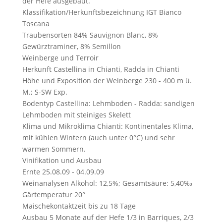
der Hefe ausgebaut.
Klassifikation/Herkunftsbezeichnung
IGT Bianco
Toscana
Traubensorten
84% Sauvignon Blanc, 8%
Gewürztraminer, 8% Semillon
Weinberge und Terroir
Herkunft
Castellina in Chianti, Radda in Chianti
Höhe und Exposition der Weinberge
230 - 400 m ü.
M.; S-SW Exp.
Bodentyp
Castellina: Lehmboden - Radda: sandigen
Lehmboden mit steiniges Skelett
Klima und Mikroklima
Chianti: Kontinentales Klima,
mit kühlen Wintern (auch unter 0°C) und sehr
warmen Sommern.
Vinifikation und Ausbau
Ernte
25.08.09 - 04.09.09
Weinanalysen
Alkohol: 12,5%; Gesamtsäure: 5,40‰
Gärtemperatur
20°
Maischekontaktzeit
bis zu 18 Tage
Ausbau
5 Monate auf der Hefe 1/3 in Barriques, 2/3