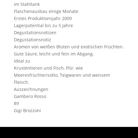
im Stahltank
Flaschenausbau
einige Monate
Erstes Produktionsjahr
2009
Lagerpotential
bis zu 5 Jahre
Degustationsnotizen
Degustationsnotiz
Aromen von weißen Blüten und exotischen Früchten.
Gute Säure, leicht und fein im Abgang.
Ideal zu
Krustentieren und Fisch, Pilz- wie
Meeresfrüchterisotto, Teigwaren und weissem
Fleisch.
Auszeichnungen
Gambero Rosso
89
Gigi Brozzoni