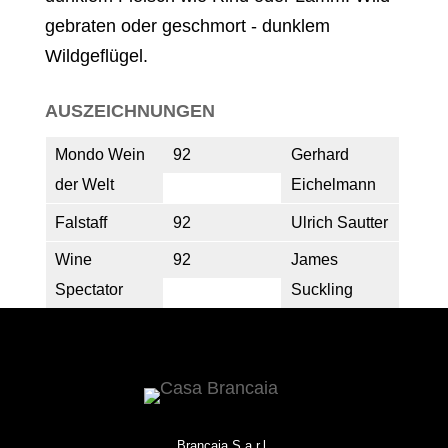
gebraten oder geschmort - dunklem
Wildgeflügel.
AUSZEICHNUNGEN
Mondo Wein
92
Gerhard
der Welt
Eichelmann
Falstaff
92
Ulrich Sautter
Wine
92
James
Spectator
Suckling
Brancaia S.a.r.l.