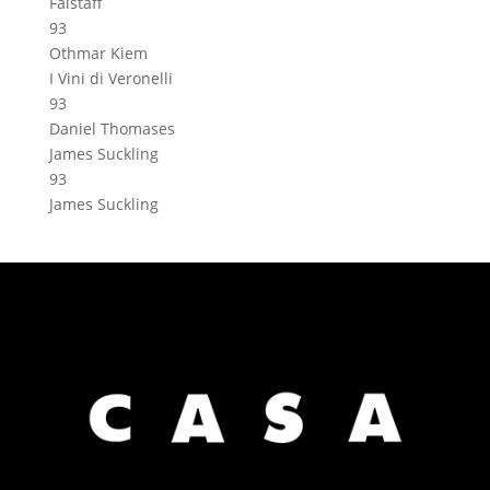
Falstaff
93
Othmar Kiem
I Vini di Veronelli
93
Daniel Thomases
James Suckling
93
James Suckling