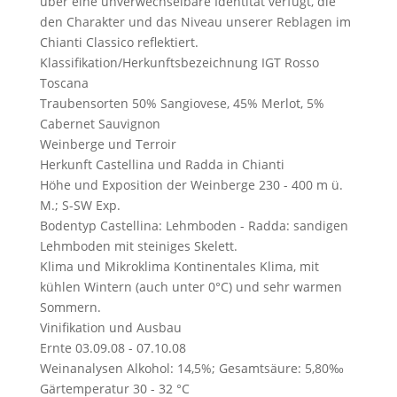
über eine unverwechselbare Identität verfügt, die
den Charakter und das Niveau unserer Reblagen im
Chianti Classico reflektiert.
Klassifikation/Herkunftsbezeichnung
IGT Rosso
Toscana
Traubensorten
50% Sangiovese, 45% Merlot, 5%
Cabernet Sauvignon
Weinberge und Terroir
Herkunft
Castellina und Radda in Chianti
Höhe und Exposition der Weinberge
230 - 400 m ü.
M.; S-SW Exp.
Bodentyp
Castellina: Lehmboden - Radda: sandigen
Lehmboden mit steiniges Skelett.
Klima und Mikroklima
Kontinentales Klima, mit
kühlen Wintern (auch unter 0°C) und sehr warmen
Sommern.
Vinifikation und Ausbau
Ernte
03.09.08 - 07.10.08
Weinanalysen
Alkohol: 14,5%; Gesamtsäure: 5,80‰
Gärtemperatur
30 - 32 °C