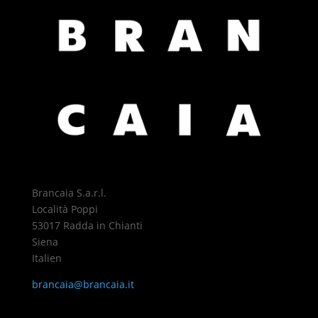
Brancaia S.a.r.l.
Località Poppi
53017 Radda in Chianti
Siena
Italien
brancaia@brancaia.it