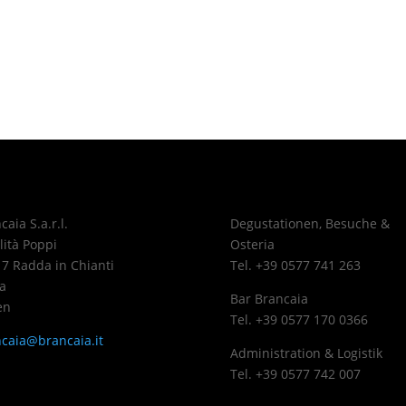
caia S.a.r.l.
Degustationen, Besuche &
lità Poppi
Osteria
7 Radda in Chianti
Tel. +39 0577 741 263
a
Bar Brancaia
en
Tel. +39 0577 170 0366
caia@brancaia.it
Administration & Logistik
Tel. +39 0577 742 007