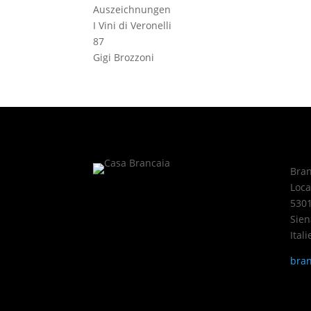
Auszeichnungen
I Vini di Veronelli
87
Gigi Brozzoni
Bran
Loca
5301
Sien
Itali
bran