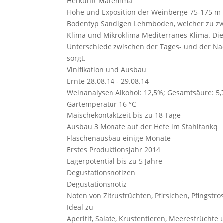
Herkunft
Maremma
Höhe und Exposition der Weinberge
75-175 m 
Bodentyp
Sandigen Lehmboden, welcher zu zwei
Klima und Mikroklima
Mediterranes Klima. Die
Unterschiede zwischen der Tages- und der Nac
sorgt.
Vinifikation und Ausbau
Ernte
28.08.14 - 29.08.14
Weinanalysen
Alkohol: 12,5%; Gesamtsäure: 
Gärtemperatur
16 °C
Maischekontaktzeit
bis zu 18 Tage
Ausbau
3 Monate auf der Hefe im Stahltankq
Flaschenausbau
einige Monate
Erstes Produktionsjahr
2014
Lagerpotential
bis zu 5 Jahre
Degustationsnotizen
Degustationsnotiz
Noten von Zitrusfrüchten, Pfirsichen, Pfingst
Ideal zu
Aperitif, Salate, Krustentieren, Meeresfrüchte 