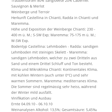
Traubensorten
80% Sangiovese 20% Cabernet
Sauvignon & Merlot
Weinberge und Terroir
Herkunft
Castellina in Chianti, Radda in Chianti und
Maremma.
Höhe und Exposition der Weinberge
Chianti: 230 -
400 m ü. M.; S-SW Exp; Maremma: 75-175 m ü. M.;
W-SW Exp.
Bodentyp
Castellina: Lehmboden - Radda: sandigen
Lehmboden mit steiniges Skelett - Maremma:
sandigen Lehmboden, welcher zu zwei Dritteln aus
Sand und einem Drittel Schluff und Ton besteht.
Klima und Mikroklima
Chianti: Kontinentales Klima,
mit kühlen Wintern (auch unter 0°C) und sehr
warmen Sommern. Maremma: mediterranes Klima.
Die Sommer sind regelmässig sehr heiss, während
der Winter mild ausfällt.
Vinifikation und Ausbau
Ernte
04.09.10 - 06.10.10
Weinanalysen
Alkohol: 13,5%; Gesamtsäure: 5,45‰