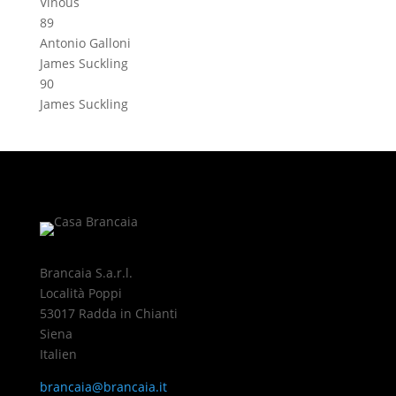
Vinous
89
Antonio Galloni
James Suckling
90
James Suckling
Brancaia S.a.r.l.
Località Poppi
53017 Radda in Chianti
Siena
Italien
brancaia@brancaia.it