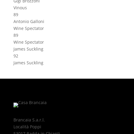
Gigi Brozzoni
Vinous
89
Antonio Galloni
Wine Spectator
89
Wine Spectator
James Suckling
92
James Suckling
Brancaia S.a.r.l.
Località Poppi
53017 Radda in Chianti