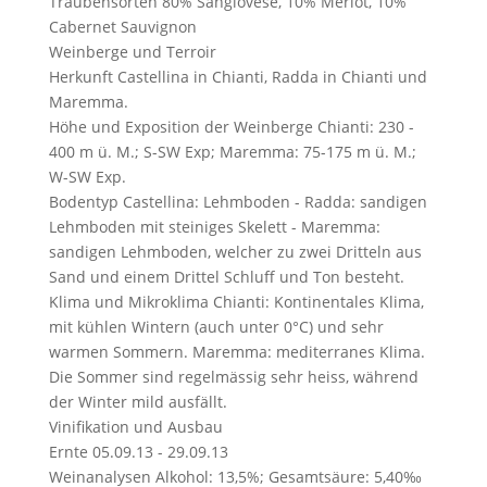
Traubensorten
80% Sangiovese, 10% Merlot, 10%
Cabernet Sauvignon
Weinberge und Terroir
Herkunft
Castellina in Chianti, Radda in Chianti und
Maremma.
Höhe und Exposition der Weinberge
Chianti: 230 -
400 m ü. M.; S-SW Exp; Maremma: 75-175 m ü. M.;
W-SW Exp.
Bodentyp
Castellina: Lehmboden - Radda: sandigen
Lehmboden mit steiniges Skelett - Maremma:
sandigen Lehmboden, welcher zu zwei Dritteln aus
Sand und einem Drittel Schluff und Ton besteht.
Klima und Mikroklima
Chianti: Kontinentales Klima,
mit kühlen Wintern (auch unter 0°C) und sehr
warmen Sommern. Maremma: mediterranes Klima.
Die Sommer sind regelmässig sehr heiss, während
der Winter mild ausfällt.
Vinifikation und Ausbau
Ernte
05.09.13 - 29.09.13
Weinanalysen
Alkohol: 13,5%; Gesamtsäure: 5,40‰