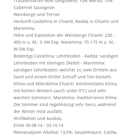
Traubensorten
80% Sangiovese, 10% Merlot, 10%
Cabernet Sauvignon
Weinberge und Terroir
Herkunft
Castellina in Chianti, Radda in Chianti und
Maremma.
Höhe und Exposition der Weinberge
Chianti: 230 -
400 m ü. M.; S-SW Exp; Maremma: 75-175 m ü. M.;
W-SW Exp.
Bodentyp
Castellina: Lehmboden - Radda: sandigen
Lehmboden mit steiniges Skelett - Maremma:
sandigen Lehmboden, welcher zu zwei Dritteln aus
Sand und einem Drittel Schluff und Ton besteht.
Klima und Mikroklima
Chianti: Kontinentales Klima,
mit kühlen Wintern (auch unter 0°C) und sehr
warmen Sommern. Maremma: mediterranes Klima.
Die Sommer sind regelmässig sehr heiss, während
der Winter mild ausfällt.
Vinifikation und Ausbau
Ernte
30.08.14 - 03.10.14
Weinanalysen
Alkohol: 13,5%; Gesamtsäure: 5,60‰