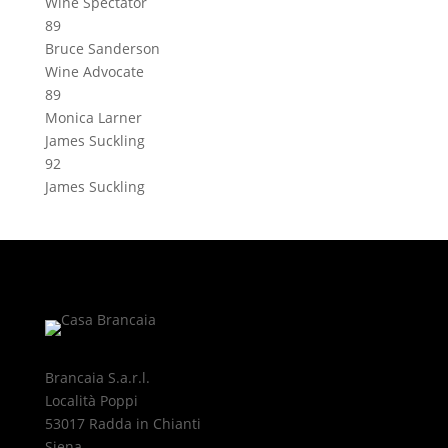
Wine Spectator
89
Bruce Sanderson
Wine Advocate
89
Monica Larner
James Suckling
92
James Suckling
Brancaia S.a.r.l.
Località Poppi
53017 Radda in Chianti
Siena