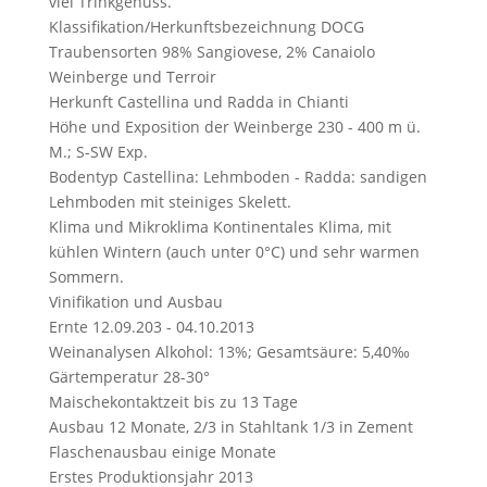
viel Trinkgenuss.
Klassifikation/Herkunftsbezeichnung
DOCG
Traubensorten
98% Sangiovese, 2% Canaiolo
Weinberge und Terroir
Herkunft
Castellina und Radda in Chianti
Höhe und Exposition der Weinberge
230 - 400 m ü.
M.; S-SW Exp.
Bodentyp
Castellina: Lehmboden - Radda: sandigen
Lehmboden mit steiniges Skelett.
Klima und Mikroklima
Kontinentales Klima, mit
kühlen Wintern (auch unter 0°C) und sehr warmen
Sommern.
Vinifikation und Ausbau
Ernte
12.09.203 - 04.10.2013
Weinanalysen
Alkohol: 13%; Gesamtsäure: 5,40‰
Gärtemperatur
28-30°
Maischekontaktzeit
bis zu 13 Tage
Ausbau
12 Monate, 2/3 in Stahltank 1/3 in Zement
Flaschenausbau
einige Monate
Erstes Produktionsjahr
2013