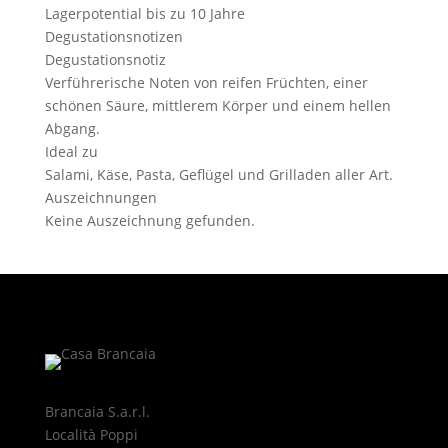
Lagerpotential
bis zu 10 Jahre
Degustationsnotizen
Degustationsnotiz
Verführerische Noten von reifen Früchten, einer
schönen Säure, mittlerem Körper und einem hellen
Abgang.
Ideal zu
Salami, Käse, Pasta, Geflügel und Grilladen aller Art.
Auszeichnungen
Keine Auszeichnung gefunden.
Brancaia S.a.r.l.
Località Poppi