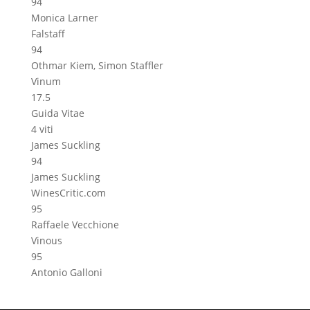
94
Monica Larner
Falstaff
94
Othmar Kiem, Simon Staffler
Vinum
17.5
Guida Vitae
4 viti
James Suckling
94
James Suckling
WinesCritic.com
95
Raffaele Vecchione
Vinous
95
Antonio Galloni