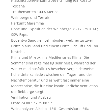
Klassifikation/Herkunftsbezeichnung
IGT Rosato
Toscana
Traubensorten
100% Merlot
Weinberge und Terroir
Herkunft
Maremma
Höhe und Exposition der Weinberge
75-175 m ü. M.;
SSW Expo.
Bodentyp
Sandigen Lehmboden, welcher zu zwei
Dritteln aus Sand und einem Drittel Schluff und Ton
besteht.
Klima und Mikroklima
Mediterranes Klima. Die
Sommer sind regelmässig sehr heiss, während der
Winter mild ausfällt. Es bestehen vergleichsweise
hohe Unterschiede zwischen der Tages- und der
Nachttemperatur und es weht fast immer eine
Meeresbrise, die für eine kontinuierliche Ventilation
der Rebberge sorgt.
Vinifikation und Ausbau
Ernte
24.08.17 - 25.08.17
Weinanalysen
Alkohol: 13%; Gesamtsäure: 6‰